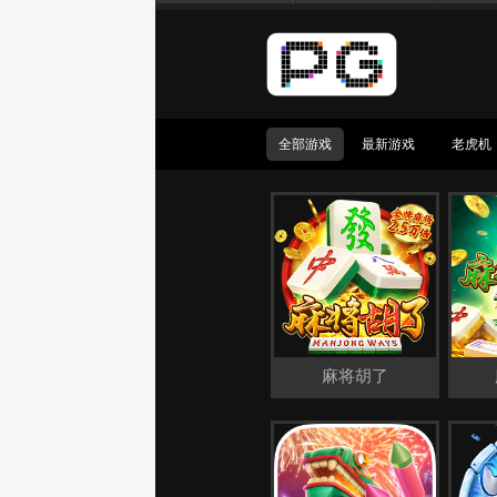
全部游戏
最新游戏
老虎机
麻将胡了