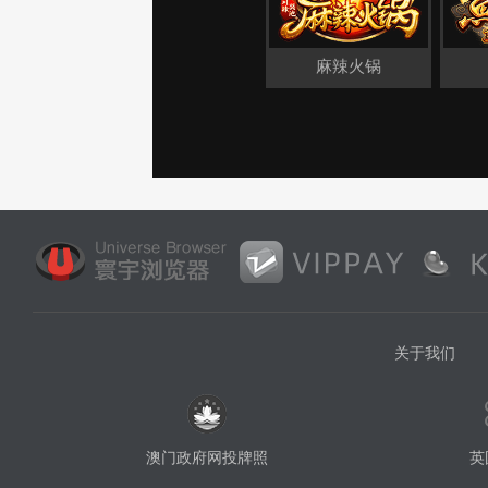
麻辣火锅
关于我们
澳门政府网投牌照
英